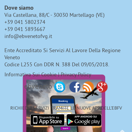
Dove siamo
Via Castellana, 88/C - 30030 Martellago (VE)
+39 041 5802374
+39 041 5893667
info@ebvenetofvg.it
Ente Accreditato Si Servizi Al Lavore Della Regione
Veneto
Codice L255 Con DDR N. 388 Del 09/05/2018.
Informativa Sui Cookie
|
Privacy Policy
ebveneto
RICHIEDI I SERVIZI TRAMITE LE NUOVE APP DELL'EBFV